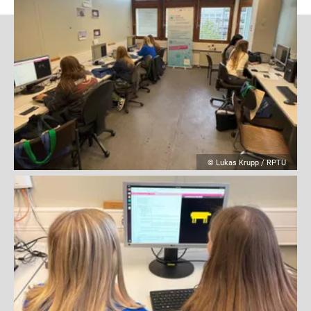
© Nils Stanislawski / IMS (LUH)
© Lukas Krupp / RPTU