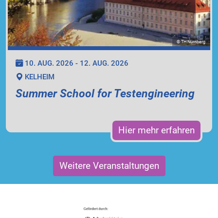
© TH Nürnberg
10. AUG. 2026 - 12. AUG. 2026
KELHEIM
Summer School for Testengineering
Hier mehr erfahren
Weitere Veranstaltungen