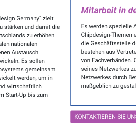
Mitarbeit in 
design Germany“ zielt
Es werden spezielle 
u stärken und damit die
Chipdesign-Themen ei
tschlands zu erhöhen.
die Geschäftsstelle d
len nationalen
bestehen aus Vertrete
fenen Austausch
von Fachverbänden. C
ickeln. Es sollen
seines Netzwerkes z
Ökosystems gemeinsam
Netzwerkes durch Bet
wickelt werden, um in
maßgeblich zu gestal
d wirtschaftlich
om Start-Up bis zum
KONTAKTIEREN SIE UN