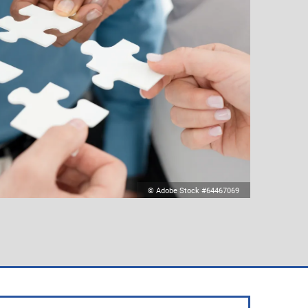
© Adobe Stock #64467069