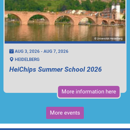
© Universität Heidelberg
AUG 3, 2026 - AUG 7, 2026
HEIDELBERG
HeiChips Summer School 2026
More information here
More events