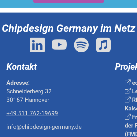
Chipdesign Germany im Netz
Kontakt
Proje
Adresse:
ed
Schneiderberg 32
Le
30167 Hannover
Rh
Kais
+49 511 762-19699
Fr
der 
info@chipdesign-germany.de
(FM